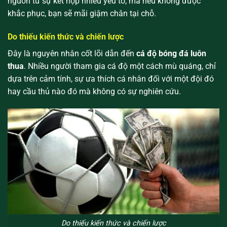
nguồn từ sự kết hợp nhiều yếu tố, mà nếu không được
khắc phục, bạn sẽ mãi giậm chân tại chỗ.
Do thiếu kiến thức và chiến lược
Đây là nguyên nhân cốt lõi dẫn đến
cá độ bóng đá luôn
thua
. Nhiều người tham gia cá độ một cách mù quáng, chỉ
dựa trên cảm tính, sự ưa thích cá nhân đối với một đội đó
hay cầu thủ nào đó mà không có sự nghiên cứu.
Do thiếu kiến thức và chiến lược