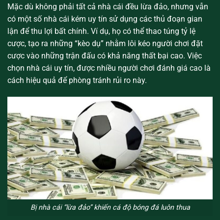
Mặc dù không phải tất cả nhà cái đều lừa đảo, nhưng vẫn
có một số nhà cái kém uy tín sử dụng các thủ đoạn gian
lận để thu lợi bất chính. Ví dụ, họ có thể thao túng tỷ lệ
cược, tạo ra những “kèo dụ” nhằm lôi kéo người chơi đặt
cược vào những trận đấu có khả năng thất bại cao. Việc
chọn nhà cái uy tín, được nhiều người chơi đánh giá cao là
cách hiệu quả để phòng tránh rủi ro này.
Bị nhà cái “lừa đảo” khiến cá độ bóng đá luôn thua