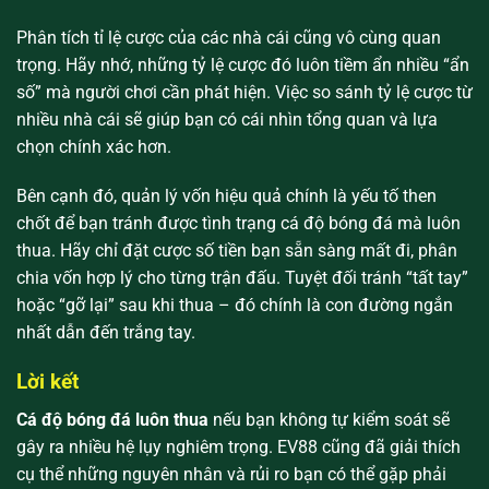
Phân tích tỉ lệ cược của các nhà cái cũng vô cùng quan
trọng. Hãy nhớ, những tỷ lệ cược đó luôn tiềm ẩn nhiều “ẩn
số” mà người chơi cần phát hiện. Việc so sánh tỷ lệ cược từ
nhiều nhà cái sẽ giúp bạn có cái nhìn tổng quan và lựa
chọn chính xác hơn.
Bên cạnh đó, quản lý vốn hiệu quả chính là yếu tố then
chốt để bạn tránh được tình trạng cá độ bóng đá mà luôn
thua. Hãy chỉ đặt cược số tiền bạn sẵn sàng mất đi, phân
chia vốn hợp lý cho từng trận đấu. Tuyệt đối tránh “tất tay”
hoặc “gỡ lại” sau khi thua – đó chính là con đường ngắn
nhất dẫn đến trắng tay.
Lời kết
Cá độ bóng đá luôn thua
nếu bạn không tự kiểm soát sẽ
gây ra nhiều hệ lụy nghiêm trọng. EV88 cũng đã giải thích
cụ thể những nguyên nhân và rủi ro bạn có thể gặp phải