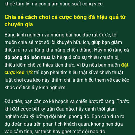
khoẻ tâm lý mà còn giảm năng suất công việc.
Chia sẻ cách chơi cá cược bóng đá hiệu quả từ
chuyên gia
Bằng kinh nghiệm và những bài học đúc rút được, tôi
muốn chia sẻ một số lời khuyên hữu ích, giúp bạn giảm
thiểu rủi ro và tăng khả năng chiến thắng: Hãy nhớ rằng
cá
độ bóng đá luôn thua
là hệ quả của sự thiếu chuẩn bị,
thiếu kiềm chế và thiếu kiến thức. Ví Dụ nếu bạn muốn
đặt
cược kèo 1/2
thì bạn phải tìm hiểu thật kĩ về chiến thuật
luật chơi của kèo này, thậm chí là tìm hiểu thêm về các kèo
khác để tích lũy kinh nghiệm.
Đầu tiên, bạn cần có kế hoạch và chiến lược rõ ràng. Trước
khi đặt cược bất kỳ trận đấu nào, hãy dành thời gian
nghiên cứu kỹ lưỡng đội hình, phong độ. Bạn cần đưa ra
dự đoán dựa trên phân tích khách quan, không nên dựa
vào cảm tính, sự thích hay ghét một đội nào đó.