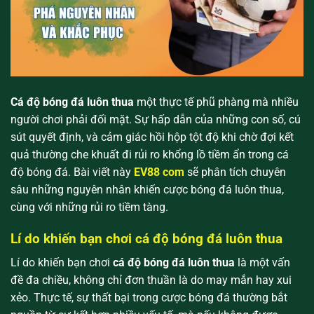
Cá độ bóng đá luôn thua
một thực tế phũ phàng mà nhiều
người chơi phải đối mặt. Sự hấp dẫn của những con số, cú
sút quyết định, và cảm giác hồi hộp tột độ khi chờ đợi kết
quả thường che khuất đi rủi ro khổng lồ tiềm ẩn trong cá
độ bóng đá. Bài viết này
EV88 com
sẽ phân tích chuyên
sâu những nguyên nhân khiến cược bóng đá luôn thua,
cùng với những rủi ro tiềm tàng.
Lí do khiến bạn chơi cá độ bóng đá luôn thua
Lí do khiến bạn chơi
cá độ bóng đá luôn thua
là một vấn
đề đa chiều, không chỉ đơn thuần là do may mắn hay xui
xẻo. Thực tế, sự thất bại trong cược bóng đá thường bắt