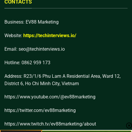
CONTACTS
Business: EV88 Marketing
Website:
https://techinterviews.io/
Email:
seo@techinterviews.io
Hotline: 0862 959 173
Address: R23/1/6 Phu Lam A Residential Area, Ward 12,
District 6, Ho Chi Minh City, Vietnam
https://www.youtube.com/@ev88marketing
https://twitter.com/ev88marketing
https://www.twitch.tv/ev88marketing/about