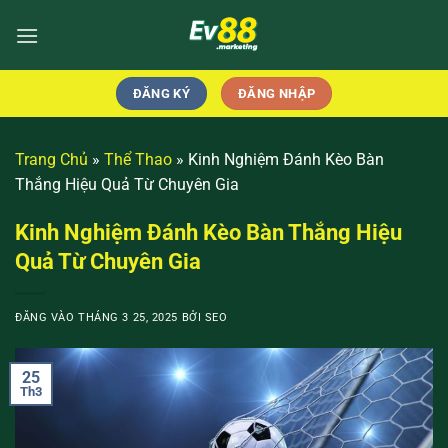
Bỏ
qua
nội
dung
ĐĂNG KÝ
ĐĂNG NHẬP
Trang Chủ
»
Thể Thao
»
Kinh Nghiệm Đánh Kèo Bàn
Thắng Hiệu Quả Từ Chuyên Gia
Kinh Nghiệm Đánh Kèo Bàn Thắng Hiệu
Quả Từ Chuyên Gia
ĐĂNG VÀO
THÁNG 3 25, 2025
BỞI
SEO
25
Th3