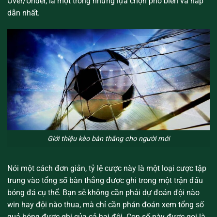
Over/Under, là một trong những lựa chọn phổ biến và hấp
dẫn nhất.
Giới thiệu kèo bàn thắng cho người mới
Nói một cách đơn giản, tỷ lệ cược này là một loại cược tập
trung vào tổng số bàn thắng được ghi trong một trận đấu
bóng đá cụ thể. Bạn sẽ không cần phải dự đoán đội nào
win hay đội nào thua, mà chỉ cần phán đoán xem tổng số
quả bóng được ghi của cả hai đội. Con số này được gọi là