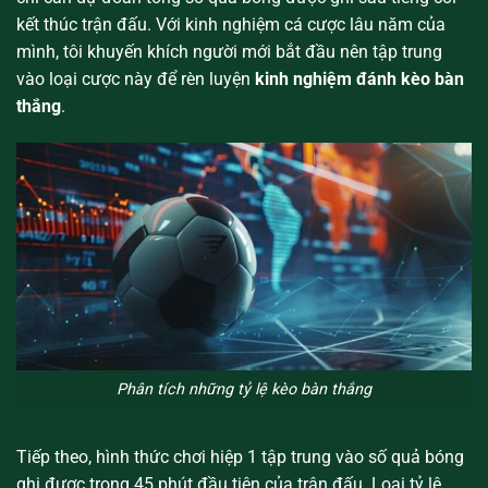
kết thúc trận đấu. Với kinh nghiệm cá cược lâu năm của
mình, tôi khuyến khích người mới bắt đầu nên tập trung
vào loại cược này để rèn luyện
kinh nghiệm đánh kèo bàn
thắng
.
Phân tích những tỷ lệ kèo bàn thắng
Tiếp theo, hình thức chơi hiệp 1 tập trung vào số quả bóng
ghi được trong 45 phút đầu tiên của trận đấu. Loại tỷ lệ