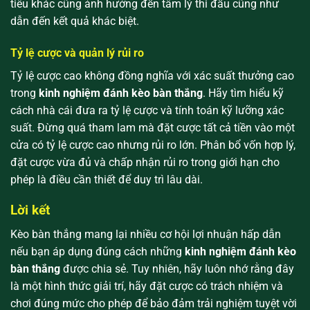
tiêu khác cũng ảnh hưởng đến tâm lý thi đấu cũng như
dẫn đến kết quả khác biệt.
Tỷ lệ cược và quản lý rủi ro
Tỷ lệ cược cao không đồng nghĩa với xác suất thưởng cao
trong
kinh nghiệm đánh kèo bàn thắng
. Hãy tìm hiểu kỹ
cách nhà cái đưa ra tỷ lệ cược và tính toán kỹ lưỡng xác
suất. Đừng quá tham lam mà đặt cược tất cả tiền vào một
cửa có tỷ lệ cược cao nhưng rủi ro lớn. Phân bổ vốn hợp lý,
đặt cược vừa đủ và chấp nhận rủi ro trong giới hạn cho
phép là điều cần thiết để duy trì lâu dài.
Lời kết
Kèo bàn thắng mang lại nhiều cơ hội lợi nhuận hấp dẫn
nếu bạn áp dụng đúng cách những
kinh nghiệm đánh kèo
bàn thắng
được chia sẻ. Tuy nhiên, hãy luôn nhớ rằng đây
là một hình thức giải trí, hãy đặt cược có trách nhiệm và
chơi đúng mức cho phép để bảo đảm trải nghiệm tuyệt vời