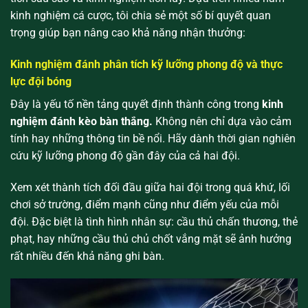
kinh nghiệm cá cược, tôi chia sẻ một số bí quyết quan
trọng giúp bạn nâng cao khả năng nhận thưởng:
Kinh nghiệm đánh phân tích kỹ lưỡng phong độ và thực
lực đội bóng
Đây là yếu tố nền tảng quyết định thành công trong
kinh
nghiệm đánh kèo bàn thắng.
Không nên chỉ dựa vào cảm
tính hay những thông tin bề nổi. Hãy dành thời gian nghiên
cứu kỹ lưỡng phong độ gần đây của cả hai đội.
Xem xét thành tích đối đầu giữa hai đội trong quá khứ, lối
chơi sở trường, điểm mạnh cũng như điểm yếu của mỗi
đội. Đặc biệt là tình hình nhân sự: cầu thủ chấn thương, thẻ
phạt, hay những cầu thủ chủ chốt vắng mặt sẽ ảnh hưởng
rất nhiều đến khả năng ghi bàn.