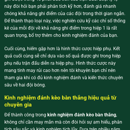
này đòi hỏi bạn phải phân tích kỹ hơn, đánh giá nhanh
chóng khả năng ghi điểm của các đội trong thời gian ngắn.
Để thành thạo loại này, việc nghiên cứu kỹ các chỉ số thống
kê của mỗi đội về khả năng ghi điểm trong hiệp 1 là rất
quan trọng, bổ trợ thêm cho kinh nghiệm đánh của bạn.
Cuối cùng, hiếm gặp hơn là hình thức cược hiệp phụ. Kết
quả cuối cùng sẽ chỉ dựa vào số quả được ghi trong hiệp
phụ nếu trận đấu diễn ra hiệp phụ. Hình thức cược này
mang tính may rủi cao hơn nên tôi khuyên bạn chỉ nên
tham gia khi có đủ kinh nghiệm đánh và kiến thức chuyên
sâu về hai đội bóng.
Kinh nghiệm đánh kèo bàn thắng hiệu quả từ
chuyên gia
Để thành công trong
kinh nghiệm đánh kèo bàn thắng
,
không chỉ cần may mắn mà còn đòi hỏi sự am hiểu, phân
tích sâu sắc và kinh nghiệm tích lũy. Dựa trên nhiều năm