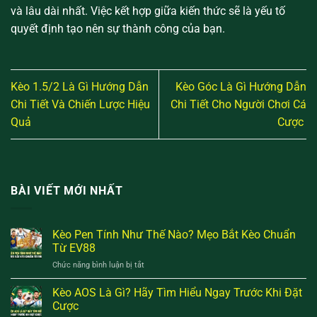
và lâu dài nhất. Việc kết hợp giữa kiến thức sẽ là yếu tố
quyết định tạo nên sự thành công của bạn.
Kèo 1.5/2 Là Gì Hướng Dẫn
Kèo Góc Là Gì Hướng Dẫn
Chi Tiết Và Chiến Lược Hiệu
Chi Tiết Cho Người Chơi Cá
Quả
Cược
BÀI VIẾT MỚI NHẤT
Kèo Pen Tính Như Thế Nào? Mẹo Bắt Kèo Chuẩn
Từ EV88
ở
Chức năng bình luận bị tắt
Kèo
Pen
Kèo AOS Là Gì? Hãy Tìm Hiểu Ngay Trước Khi Đặt
Tính
Cược
Như